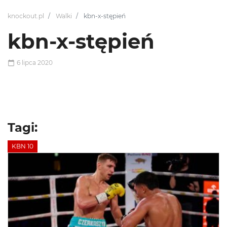
knockout.pl
Walki
kbn-x-stępień
kbn-x-stępień
6 lipca 2020
Tagi:
KBN 10