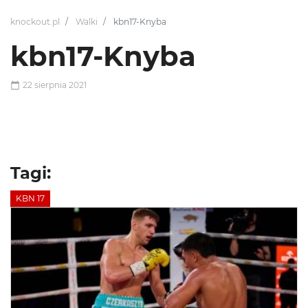
knockout.pl
Walki
kbn17-Knyba
kbn17-Knyba
22 sierpnia 2021
Tagi:
KBN 17