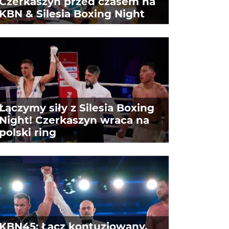
Czerkaszyn przed czasem na
KBN & Silesia Boxing Night
Łączymy siły z Silesia Boxing
Night! Czerkaszyn wraca na
polski ring
KBN45: Łącz kontuzjowany,