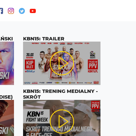
AŃSKI
KBN15: TRAILER
KBN15: TRENING MEDIALNY -
DISE)
SKRÓT