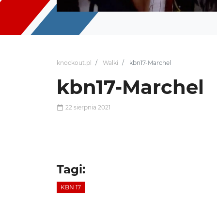
knockout.pl
Walki
kbn17-Marchel
kbn17-Marchel
22 sierpnia 2021
Tagi:
KBN 17