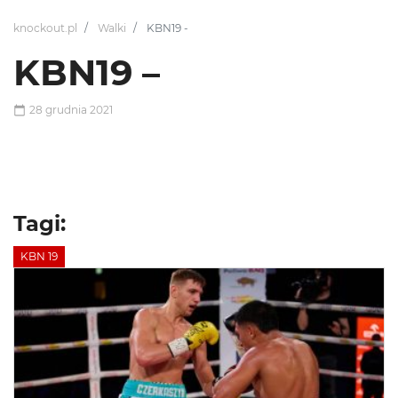
knockout.pl
Walki
KBN19 -
KBN19 –
28 grudnia 2021
Tagi:
KBN 19