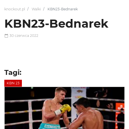
knockout.pl
Walki
KBN23-Bednarek
KBN23-Bednarek
30 czerwca 2022
Tagi:
KBN 23