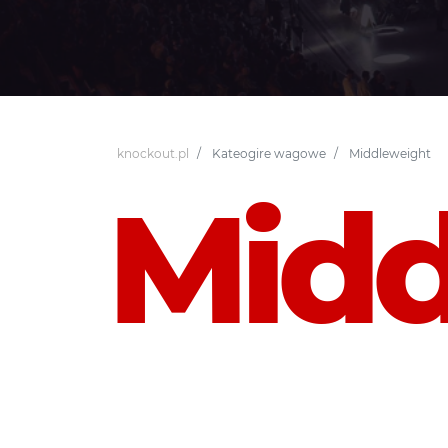
knockout.pl
Kateogire wagowe
Middleweight
Midd