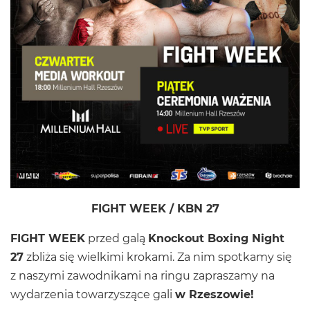
FIGHT WEEK / KBN 27
FIGHT WEEK
przed galą
Knockout Boxing Night
27
zbliża się wielkimi krokami. Za nim spotkamy się
z naszymi zawodnikami na ringu zapraszamy na
wydarzenia towarzyszące gali
w Rzeszowie!