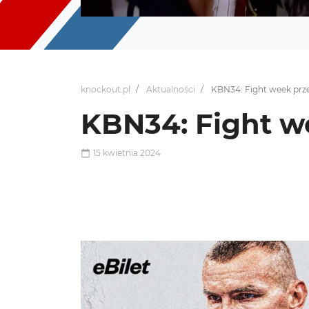
knockout.pl
Aktualności
KBN34: Fight week prze
KBN34: Fight w
15 kwietnia 2024