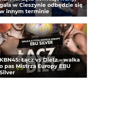
gala w Cieszynie odbędzie się
w innym terminie
KBN45: Łącz vs Dietz – walka
o pas Mistrza Europy EBU
Silver