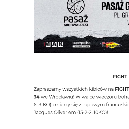
FIGHT
Zapraszamy wszystkich kibiców na
FIGH
34
we Wrocławiu! W walce wieczoru bohat
6, 31KO) zmierzy się z topowym francusk
Jacques Oliver’em (15-2-2, 10KO)!