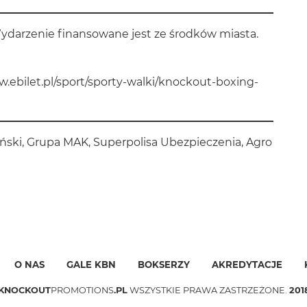
ydarzenie finansowane jest ze środków miasta.
w.ebilet.pl/sport/sporty-walki/knockout-boxing-
ński, Grupa MAK, Superpolisa Ubezpieczenia, Agro
O NAS
GALE KBN
BOKSERZY
AKREDYTACJE
KNOCKOUT
PROMOTIONS
.PL
WSZYSTKIE PRAWA ZASTRZEŻONE.
201