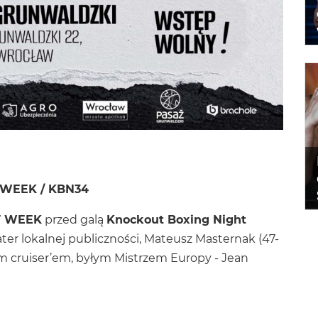
 WEEK / KBN34
T WEEK
przed galą
Knockout Boxing Night
er lokalnej publiczności, Mateusz Masternak (47-
im cruiser’em, byłym Mistrzem Europy - Jean