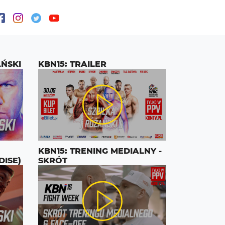
AŃSKI
KBN15: TRAILER
KBN15: TRENING MEDIALNY -
DISE)
SKRÓT