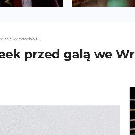
d galą we Wrocławiu!
eek przed galą we Wr