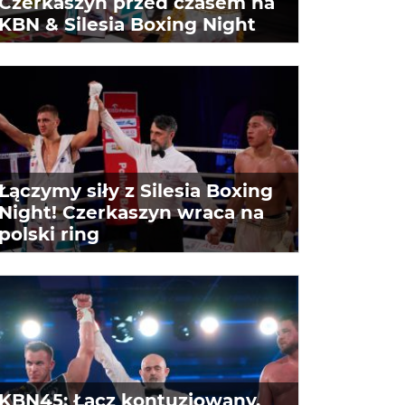
Czerkaszyn przed czasem na
KBN & Silesia Boxing Night
Łączymy siły z Silesia Boxing
Night! Czerkaszyn wraca na
polski ring
KBN45: Łącz kontuzjowany,