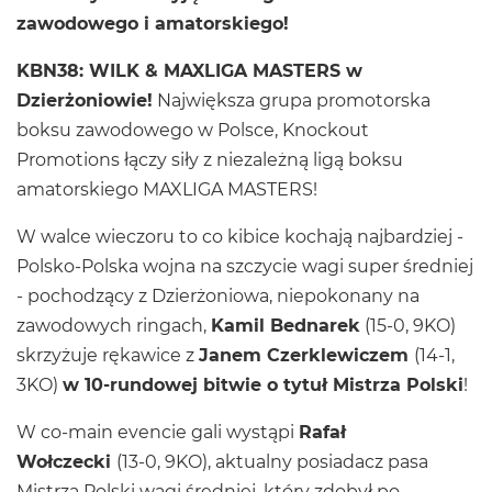
zawodowego i amatorskiego!
KBN38: WILK & MAXLIGA MASTERS w
Dzierżoniowie!
Największa grupa promotorska
boksu zawodowego w Polsce, Knockout
Promotions łączy siły z niezależną ligą boksu
amatorskiego MAXLIGA MASTERS!
W walce wieczoru to co kibice kochają najbardziej -
Polsko-Polska wojna na szczycie wagi super średniej
- pochodzący z Dzierżoniowa, niepokonany na
zawodowych ringach,
Kamil Bednarek
(15-0, 9KO)
skrzyżuje rękawice z
Janem Czerklewiczem
(14-1,
3KO)
w 10-rundowej bitwie o tytuł Mistrza Polski
!
W co-main evencie gali wystąpi
Rafał
Wołczecki
(13-0, 9KO), aktualny posiadacz pasa
Mistrza Polski wagi średniej, który zdobył po