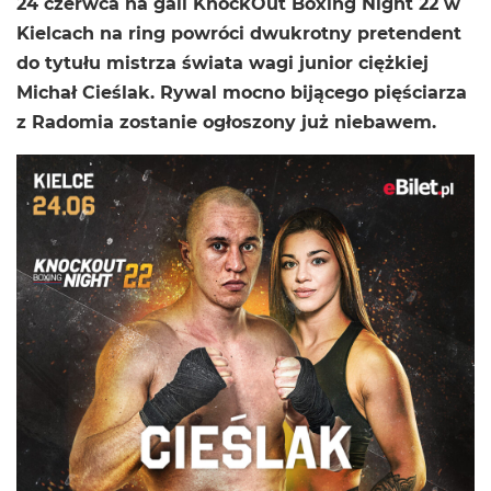
24 czerwca na gali KnockOut Boxing Night 22 w
Kielcach na ring powróci dwukrotny pretendent
do tytułu mistrza świata wagi junior ciężkiej
Michał Cieślak. Rywal mocno bijącego pięściarza
z Radomia zostanie ogłoszony już niebawem.