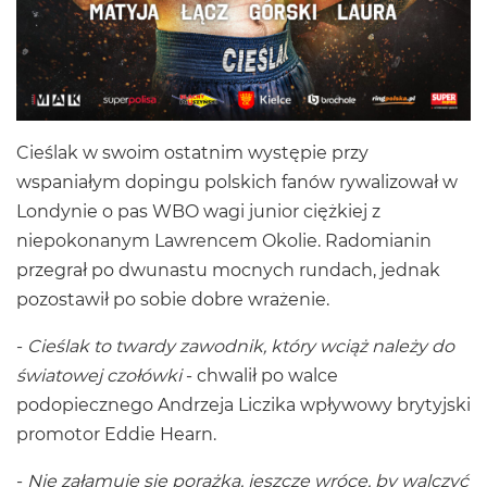
Cieślak w swoim ostatnim występie przy
wspaniałym dopingu polskich fanów rywalizował w
Londynie o pas WBO wagi junior ciężkiej z
niepokonanym Lawrencem Okolie. Radomianin
przegrał po dwunastu mocnych rundach, jednak
pozostawił po sobie dobre wrażenie.
-
Cieślak to twardy zawodnik, który wciąż należy do
światowej czołówki
- chwalił po walce
podopiecznego Andrzeja Liczika wpływowy brytyjski
promotor Eddie Hearn.
-
Nie załamuję się porażką, jeszcze wrócę, by walczyć