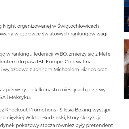
ng Night organizowanej w Świętochłowicach
owany w czołówce światowych rankingów wagi
ycję w rankingu federacji WBO, zmierzy się z Mate
dentem do pasa IBF Europe. Chorwat na
ki wyjazdowe z Johnem Michaelem Bianco oraz
az pierwszy po kilkunastu miesiącach przerwy.
SA i Meksyku.
ez Knockout Promotions i Silesia Boxing wystąpi
or ciężkiej Wiktor Budziński, który skrzyżuje
jedynek pokazowy stoczą również były pretendent