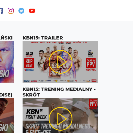
AŃSKI
KBN15: TRAILER
KBN15: TRENING MEDIALNY -
DISE)
SKRÓT