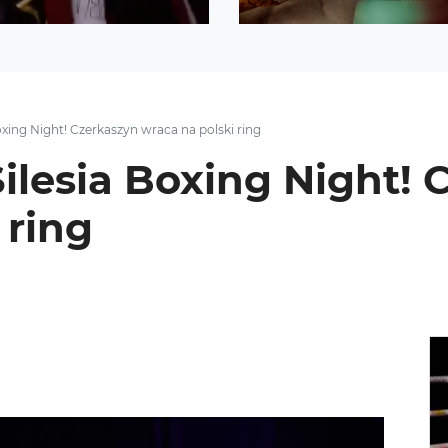
oxing Night! Czerkaszyn wraca na polski ring
Silesia Boxing Night!
 ring