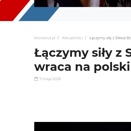
knockout.pl
Aktualności
Łączymy siły z Silesia B
Łączymy siły z 
wraca na polski
11 maja 2026