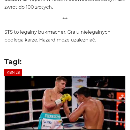
zwrot do 100 złotych.
***
STS to legalny bukmacher. Gra u nielegalnych
podlega karze. Hazard może uzależniać.
Tagi:
KBN 28