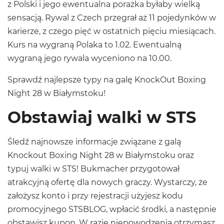
z Polski i jego ewentualna porażka byłaby wielką
sensacją. Rywal z Czech przegrał aż 11 pojedynków w
karierze, z czego pięć w ostatnich pięciu miesiącach.
Kurs na wygraną Polaka to 1.02. Ewentualną
wygraną jego rywala wyceniono na 10.00.
Sprawdź najlepsze typy na galę KnockOut Boxing
Night 28 w Białymstoku!
Obstawiaj walki w STS
Śledź najnowsze informacje związane z galą
Knockout Boxing Night 28 w Białymstoku oraz
typuj walki w STS! Bukmacher przygotował
atrakcyjną ofertę dla nowych graczy. Wystarczy, że
założysz konto i przy rejestracji użyjesz
kodu
promocyjnego STSBLOG
, wpłacić środki, a następnie
obstawisz kupon. W razie niepowodzenia otrzymasz