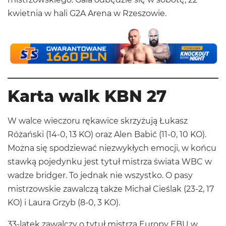
kwietnia w hali G2A Arena w Rzeszowie.
Karta walk KBN 27
W walce wieczoru rękawice skrzyżują Łukasz
Różański (14-0, 13 KO) oraz Alen Babić (11-0, 10 KO).
Można się spodziewać niezwykłych emocji, w końcu
stawką pojedynku jest tytuł mistrza świata WBC w
wadze bridger. To jednak nie wszystko. O pasy
mistrzowskie zawalczą także Michał Cieślak (23-2, 17
KO) i Laura Grzyb (8-0, 3 KO).
33-latek zawalczy o tytuł mistrza Europy EBU w