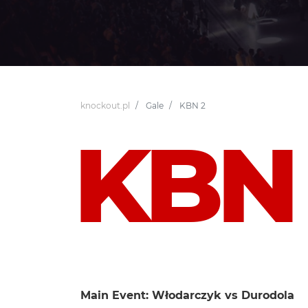
knockout.pl
Gale
KBN 2
KBN
Main Event: Włodarczyk vs Durodola