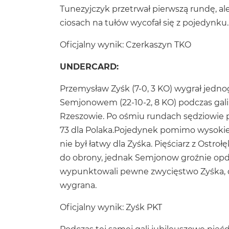
Tunezyjczyk przetrwał pierwszą rundę, al
ciosach na tułów wycofał się z pojedynku.
Oficjalny wynik: Czerkaszyn TKO
UNDERCARD:
Przemysław Zyśk (7-0, 3 KO) wygrał jedn
Semjonowem (22-10-2, 8 KO) podczas gal
Rzeszowie. Po ośmiu rundach sędziowie 
73 dla Polaka.Pojedynek pomimo wysokie
nie był łatwy dla Zyśka. Pięściarz z Ostroł
do obrony, jednak Semjonow groźnie opd
wypunktowali pewne zwycięstwo Zyśka, d
wygrana.
Oficjalny wynik: Zyśk PKT