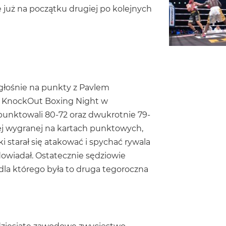
e już na początku drugiej po kolejnych
ogłośnie na punkty z Pavlem
i KnockOut Boxing Night w
punktowali 80-72 oraz dwukrotnie 79-
j wygranej na kartach punktowych,
ęki starał się atakować i spychać rywala
owiadał. Ostatecznie sędziowie
la którego była to druga tegoroczna