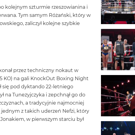
 po kolejnym szturmie rzeszowianina i
erwana. Tym samym Różański, który w
wskiego, zaliczył kolejne szybkie
pokonał przez techniczny nokaut w
, 5 KO) na gali KnockOut Boxing Night
 się pod dyktando 22-letniego
zył na Tunezyjczyka i zepchnął go do
zczyznach, a tradycyjnie najmocniej
 jednym z takich uderzeń Nefzi, który
Jonakiem, w pierwszym starciu był