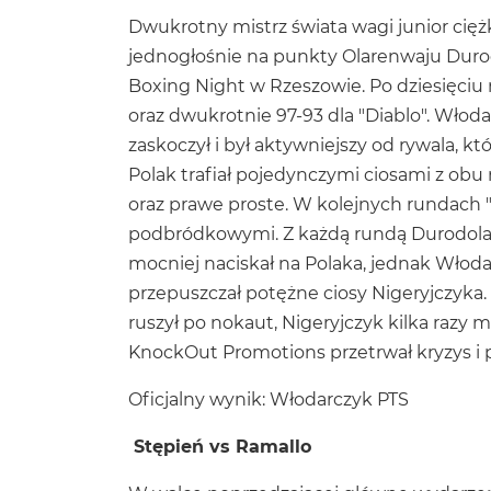
Dwukrotny mistrz świata wagi junior cięż
jednogłośnie na punkty Olarenwaju Duro
Boxing Night w Rzeszowie. Po dziesięciu
oraz dwukrotnie 97-93 dla "Diablo". Wło
zaskoczył i był aktywniejszy od rywala, k
Polak trafiał pojedynczymi ciosami z obu 
oraz prawe proste. W kolejnych rundach "D
podbródkowymi. Z każdą rundą Durodola ro
mocniej naciskał na Polaka, jednak Włodar
przepuszczał potężne ciosy Nigeryjczyka.
ruszył po nokaut, Nigeryjczyk kilka razy mo
KnockOut Promotions przetrwał kryzys i 
Oficjalny wynik: Włodarczyk PTS
Stępień vs Ramallo