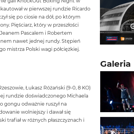
ie gali KnockOut Boxing Night w
okautował w pierwszej rundzie Ricardo
zył się po ciosie na dół, po którym
ony. Pięściarz, który w przeszłości
ta Jeanem Pascalem i Robertem
ninem nawet jednej rundy. Stępień
o mistrza Polski wagi półciężkiej.
Galeria
Rzeszowie, Łukasz Różański (9-0, 8 KO)
iej rundzie doświadczonego Michaela
ego gongu odważnie ruszył na
owanie wolniejszy i dawał się
i trafiał w różnych płaszczyznach i