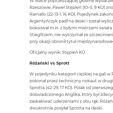
W walce poprzedzającej główne wydarzen
Rzeszowie, Paweł Stępień (10-0, 9 KO) zn
Ramallo (22-13-1, 16 KO). Pojedynek zakońc
Argentyńczyk padł na deski i został wylicz
boksował m.in. z byłymi mistrzami świa
Stieglitzem, nie wytrzymał ze szczecinia
przy okazji obronił tytuł międzynarodoweg
Oficjalny wynik: Stępień KO
Różański vs Sprott
W pojedynku kategorii ciężkiej na gali w 
pokonał przez techniczny nokaut w drug
Sprotta (42-29, 17 KO). Polak od pierwsz
doświadczonego Anglika, który był zdecyd
zaskakiwać uderzeniami z obu rąk. Różańsk
dwukrotnie posyłał Sprotta na deski.