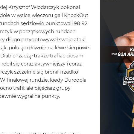
kiej Krzysztof Włodarczyk pokonał
dolę w walce wieczoru gali KnockOut
 rundach sędziowie punktowali 98-92
darczyk w początkowych rundach
tóry długo przygotowywał swoje ataki.
rąk, polując głównie na lewe sierpowe
iablo" zaczął trakże trafiać ciosami
bił się coraz aktywniejszy i coraz
czyk szczelnie się bronił i rzadko
 W finałowej rundzie, kiedy Durodola
cno trafił, ale pięściarz grupy
pewnie wygrał na punkty.