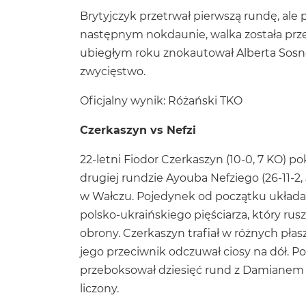
Brytyjczyk przetrwał pierwszą rundę, ale
następnym nokdaunie, walka została prz
ubiegłym roku znokautował Alberta Sosno
zwycięstwo.
Oficjalny wynik: Różański TKO
Czerkaszyn vs Nefzi
22-letni Fiodor Czerkaszyn (10-0, 7 KO) 
drugiej rundzie Ayouba Nefziego (26-11-2
w Wałczu. Pojedynek od początku układał
polsko-ukraińskiego pięściarza, który rus
obrony. Czerkaszyn trafiał w różnych płas
jego przeciwnik odczuwał ciosy na dół. Po
przeboksował dziesięć rund z Damianem 
liczony.