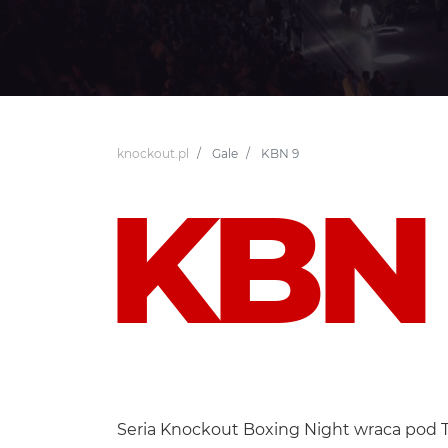
knockout.pl
Gale
KBN 9
KBN
Seria Knockout Boxing Night wraca pod Ta