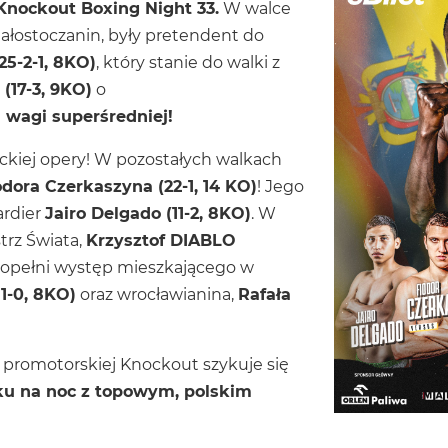
nockout Boxing Night 33.
W walce
iałostoczanin, były pretendent do
25-2-1, 8KO)
, który stanie do walki z
(17-3, 9KO)
o
wagi superśredniej!
ockiej opery! W pozostałych walkach
odora Czerkaszyna (22-1, 14 KO)
! Jego
ardier
Jairo Delgado (11-2, 8KO)
. W
trz Świata,
Krzysztof DIABLO
 dopełni występ mieszkającego w
11-0, 8KO)
oraz wrocławianina,
Rafała
 promotorskiej Knockout szykuje się
ku na noc z topowym, polskim