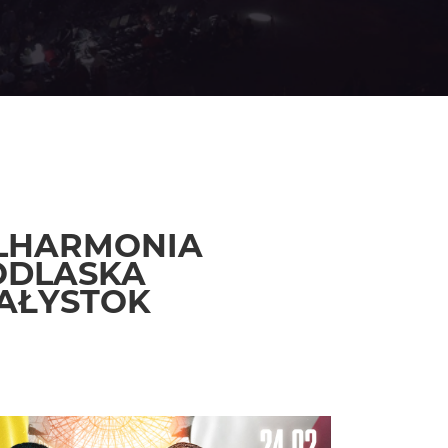
ILHARMONIA
ODLASKA
IAŁYSTOK