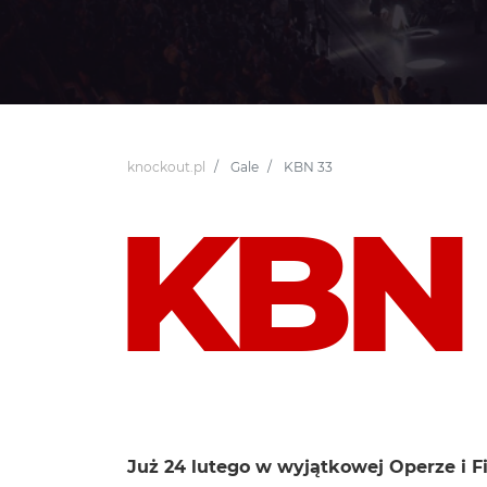
knockout.pl
Gale
KBN 33
KBN
Już 24 lutego w wyjątkowej Operze i F