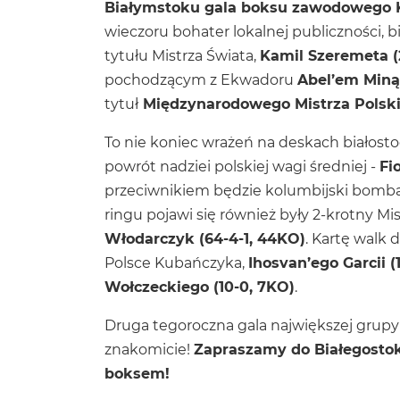
Białymstoku gala boksu zawodowego K
wieczoru bohater lokalnej publiczności, b
tytułu Mistrza Świata,
Kamil Szeremeta (
pochodzącym z Ekwadoru
Abel’em Miną 
tytuł
Międzynarodowego Mistrza Polski 
To nie koniec wrażeń na deskach białost
powrót nadziei polskiej wagi średniej -
Fi
przeciwnikiem będzie kolumbijski bomb
ringu pojawi się również były 2-krotny Mis
Włodarczyk (64-4-1, 44KO)
. Kartę walk
Polsce Kubańczyka,
Ihosvan’ego Garcii (
Wołczeckiego (10-0, 7KO)
.
Druga tegoroczna gala największej grupy
znakomicie!
Zapraszamy do Białegosto
boksem!