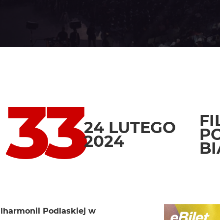
 33
F
24 LUTEGO
P
2024
B
ilharmonii Podlaskiej w