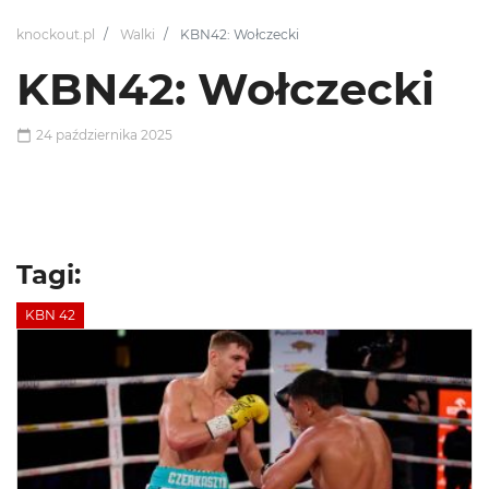
knockout.pl
Walki
KBN42: Wołczecki
KBN42: Wołczecki
24 października 2025
Tagi:
KBN 42