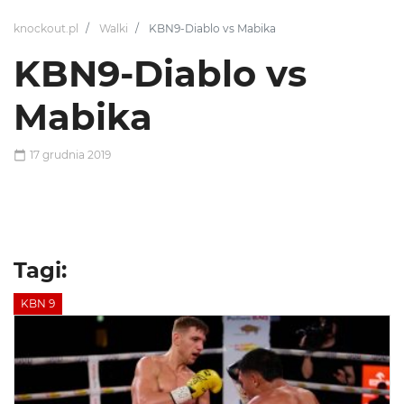
knockout.pl
Walki
KBN9-Diablo vs Mabika
KBN9-Diablo vs
Mabika
17 grudnia 2019
Tagi:
KBN 9