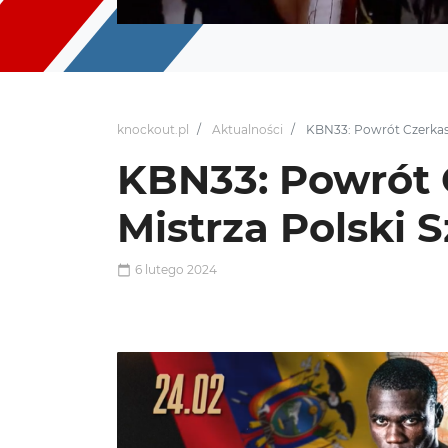
knockout.pl
Aktualności
KBN33: Powrót Czerkasz
KBN33: Powrót C
Mistrza Polski
6 lutego 2024