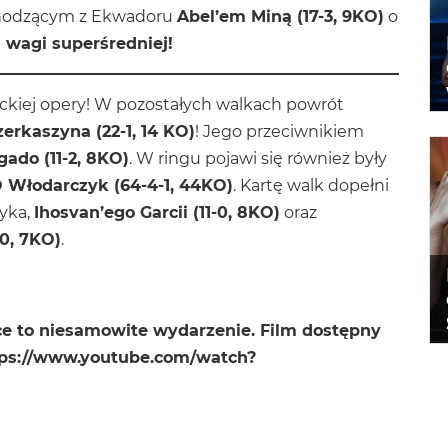
pochodzącym z Ekwadoru
Abel’em Miną (17-3, 9KO)
o
wagi superśredniej!
ockiej opery! W pozostałych walkach powrót
erkaszyna (22-1, 14 KO)
! Jego przeciwnikiem
gado (11-2, 8KO)
. W ringu pojawi się również były
 Włodarczyk (64-4-1, 44KO)
. Kartę walk dopełni
yka,
Ihosvan’ego Garcii (11-0, 8KO)
oraz
0, 7KO)
.
e to niesamowite wydarzenie. Film dostępny
tps://www.youtube.com/watch?