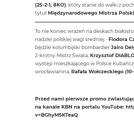
(25-2-1, 8KO)
, który stanie do walki z 
tytuł
Międzynarodowego Mistrza Polski 
To nie koniec wrażeń na deskach białost
nadziei polskiej wagi średniej -
Fiodora Cz
będzie kolumbijski bombardier
Jairo Del
2-krotny Mistrz Świata,
Krzysztof DIABLO
występ mieszkającego w Polsce Kubańcz
wrocławianina,
Rafała Wołczeckiego (10-
Przed nami pierwsze promo zwiastując
na kanale KBN na portalu YouTube:
ht
v=BGhyM5KTeaQ