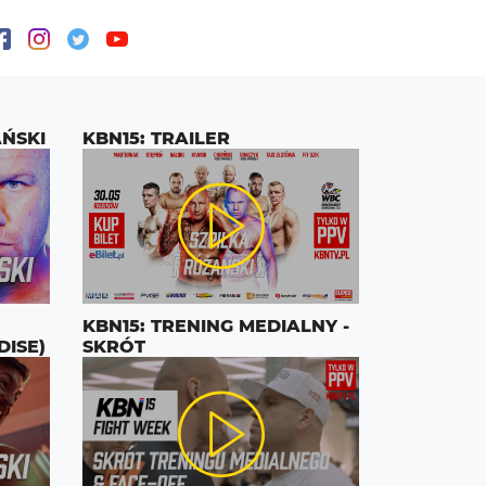
AŃSKI
KBN15: TRAILER
KBN15: TRENING MEDIALNY -
DISE)
SKRÓT