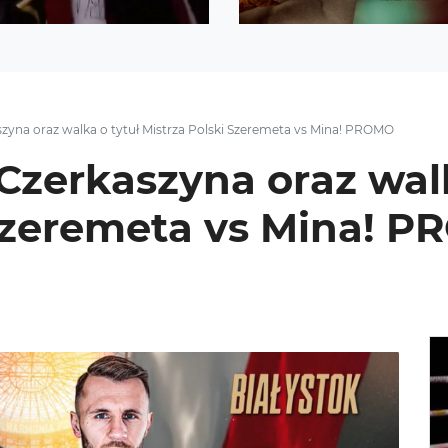
yna oraz walka o tytuł Mistrza Polski Szeremeta vs Mina! PROMO
zerkaszyna oraz walk
 Szeremeta vs Mina! 