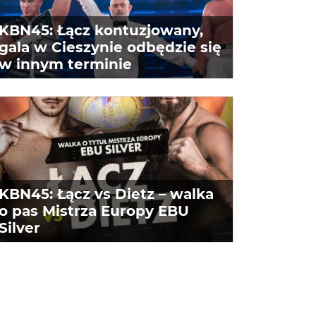
KBN45: Łącz kontuzjowany,
gala w Cieszynie odbędzie się
w innym terminie
KBN45: Łącz vs Dietz – walka
o pas Mistrza Europy EBU
Silver