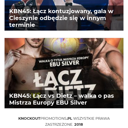
KBN45: Łącz kontuzjowany, gala w
Cieszynie odbędzie się w innym
terminie
KBN45: Łącz vs Dietz – walka o pas
Mistrza Europy EBU Silver
KNOCKOUT
PROMOTIONS
.PL
WSZYSTKIE PRAWA
ZASTRZEŻONE.
2018