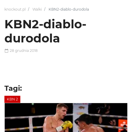
knockout.pl
Walki
KBN2-diablo-durodola
KBN2-diablo-
durodola
28 grudnia 2018
Tagi:
KBN 2