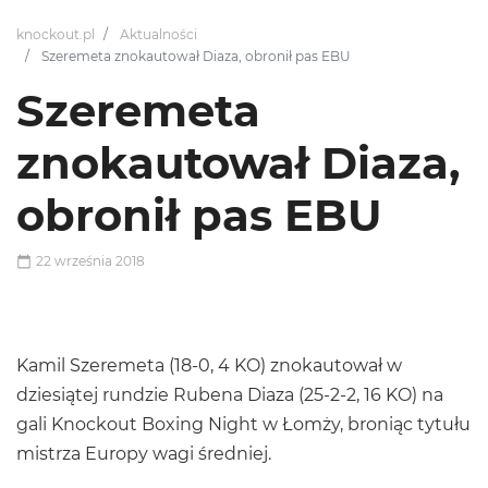
knockout.pl
Aktualności
Szeremeta znokautował Diaza, obronił pas EBU
Szeremeta
znokautował Diaza,
obronił pas EBU
22 września 2018
Kamil Szeremeta (18-0, 4 KO) znokautował w
dziesiątej rundzie Rubena Diaza (25-2-2, 16 KO) na
gali Knockout Boxing Night w Łomży, broniąc tytułu
mistrza Europy wagi średniej.